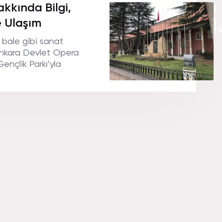
E SAHNESI
akkında Bilgi,
e Ulaşım
, bale gibi sanat
. Ankara Devlet Opera
ençlik Parkı’yla