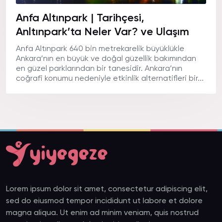
Anfa Altınpark | Tarihçesi,
Anltınpark’ta Neler Var? ve Ulaşım
Anfa Altınpark 640 bin metrekarelik büyüklükle
Ankara’nın en büyük ve doğal güzellik bakımından
en güzel parklarından bir tanesidir. Ankara’nın
coğrafi konumu nedeniyle etkinlik alternatifleri bir...
Lorem ipsum dolor sit amet, consectetur adipiscing elit,
sed do eiusmod tempor incididunt ut labore et dolore
magna aliqua. Ut enim ad minim veniam, quis nostrud