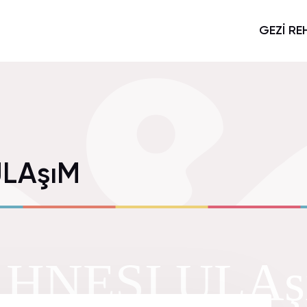
GEZİ RE
ULAşıM
HNESI ULAş