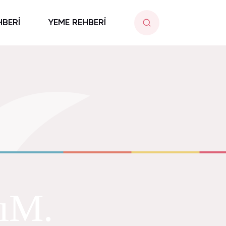
HBERİ
YEME REHBERİ
ıM.