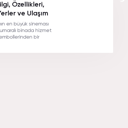
i, Özellikleri,
erler ve Ulaşım
’nın en büyük sineması
numaralı binada hizmet
embollerinden bir