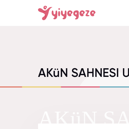
AKüN SAHNESI 
AKüN SA