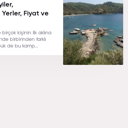
iler,
 Yerler, Fiyat ve
irçok kişinin ilk aklına
nde birbirinden farklı
bük de bu kamp...