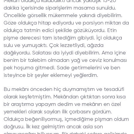
Mekân oldukça kalabalıktı ancak yaklaşık 15-20
İmkanı
dakika içerisinde siparişlerim masama sunuldu.
Öncelikle görsellik mükemmele yakındı diyebilirim.
Göze oldukça hitap ediyordu ve porsiyon miktarı da
oldukça tatmin edici şekilde gözüküyordu. Etin
pişme derecesi tam istediğim gibiydi. İçi oldukça
sulu ve yumuşaktı. Çok lezzetliydi, ağızda
dağılıyordu. Salatası da iyiydi diyebilirim. Ama içine
benim bir talebim olmadan yağ ve ceviz konulması
pek hoşuma gitmedi. Sade getirmelerini ve ben
isteyince bir şeyler eklemeyi yeğlerdim.
Bu mekânı önceden hiç duymamıştım ve tesadüfi
olarak keşfetmiştim. Mekândan çıktıktan sonra kısa
bir araştırma yapayım dedim ve mekânın en özel
yemekleri olarak sayılan ilik çorbasını gördüm.
Oldukça beğeniliyormuş, içmediğime pişman oldum
doğrusu. İlk kez gelmiştim ancak asla son