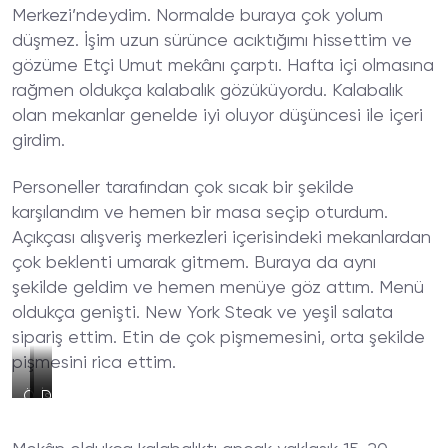
Merkezi’ndeydim. Normalde buraya çok yolum
düşmez. İşim uzun sürünce acıktığımı hissettim ve
gözüme Etçi Umut mekânı çarptı. Hafta içi olmasına
rağmen oldukça kalabalık gözüküyordu. Kalabalık
olan mekanlar genelde iyi oluyor düşüncesi ile içeri
girdim.
Personeller tarafından çok sıcak bir şekilde
karşılandım ve hemen bir masa seçip oturdum.
Açıkçası alışveriş merkezleri içerisindeki mekanlardan
çok beklenti umarak gitmem. Buraya da aynı
şekilde geldim ve hemen menüye göz attım. Menü
oldukça genişti. New York Steak ve yeşil salata
sipariş ettim. Etin de çok pişmemesini, orta şekilde
pişmesini rica ettim.
Özenle
İstediğiniz
Doyurucu
Hazırlanan
Şekilde
Porsiyonlar
Sunumlar
Servis