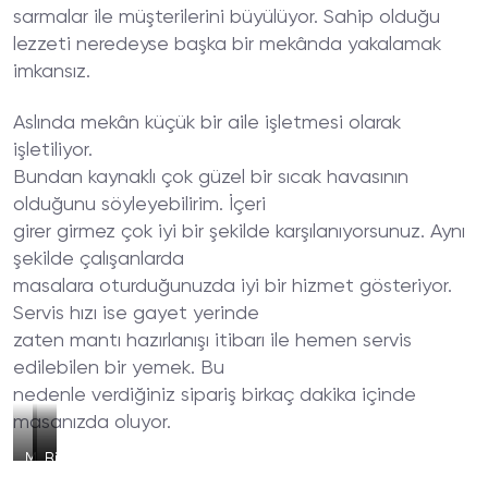
sarmalar ile müşterilerini büyülüyor. Sahip olduğu
lezzeti neredeyse başka bir mekânda yakalamak
imkansız.
Aslında mekân küçük bir aile işletmesi olarak
işletiliyor.
Bundan kaynaklı çok güzel bir sıcak havasının
olduğunu söyleyebilirim. İçeri
girer girmez çok iyi bir şekilde karşılanıyorsunuz. Aynı
şekilde çalışanlarda
masalara oturduğunuzda iyi bir hizmet gösteriyor.
Servis hızı ise gayet yerinde
zaten mantı hazırlanışı itibarı ile hemen servis
edilebilen bir yemek. Bu
nedenle verdiğiniz sipariş birkaç dakika içinde
masanızda oluyor.
Mantı
Soslu
Biber
Sofrası
Mantı
Dolması