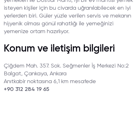
yemekleri ile Dostlar Mantı, iyi bir ev mantısı yemek
isteyen kişiler için bu civarda uğranılabilecek en iyi
yerlerden biri. Güler yüzle verilen servis ve mekanın
hijyenik olması gönül rahatlığı ile yemeğinizi
yemenize ortam hazırlıyor.
Konum ve iletişim bilgileri
Çiğdem Mah. 357. Sok. Seğmenler İş Merkezi No:2
Balgat, Çankaya, Ankara
Anıtkabir noktasına 6,1 km mesafede
+90 312 284 19 65