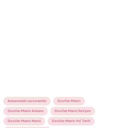
Ankaradaki restoranlar
Dostlar Mantı
Dostlar Mantı Ankara
Dostlar Mantı İletişim
Dostlar Mantı Menü
Dostlar Mantı Yol Tarifi