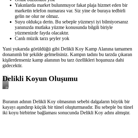
Yakınlarda market bulunmuyor fakat plaja hizmet eden bir
marketin telefon numarası var. Siz yine de buraya tedbirli
gelin ne olur ne olmaz.
Suyu oldukça derin. Bu sebeple yüzmeyi iyi bilmiyorsanız
yanınızda mutlaka yüzme konusunda bilgili biriyle
yüzmenizde fayda olacaktır.
Canlı müzik tarzı şeyler yok
Yani yukarıda görüldüğü gibi Delikli Koy Kamp Alanına tamamen
donanımlı bir şekilde gelmelisiniz. Kampın tadını bu tarzda çıkaran
kişilerdenseniz kamp alanının bu tarz özellikleri hoşunuza dahi
gidecektir.
Delikli Koyun Oluşumu
Delikli
Koy
Nasıl
Buranın adının Delikli Koy olmasının sebebi dalgaların büyük bir
Oluştu?
kayayı aşındırıp küçük bir tünel oluşturmasıdır. Bu sebeple bu tünel
iki koyu birbirine bağlaması sonucunda Delikli Koy adını almıştır.