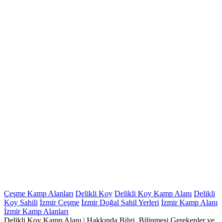
Çeşme Kamp Alanları
Delikli Koy
Delikli Koy Kamp Alanı
Delikli
Koy Sahili
İzmir Çeşme
İzmir Doğal Sahil Yerleri
İzmir Kamp Alanı
İzmir Kamp Alanları
Delikli Koy Kamp Alanı | Hakkında Bilgi, Bilinmesi Gerekenler ve