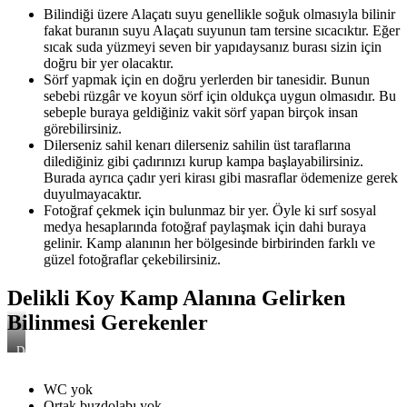
Kamp
Bilindiği üzere Alaçatı suyu genellikle soğuk olmasıyla bilinir
Alanı'na
fakat buranın suyu Alaçatı suyunun tam tersine sıcacıktır. Eğer
Kurulmuş
Çadırlar
sıcak suda yüzmeyi seven bir yapıdaysanız burası sizin için
doğru bir yer olacaktır.
Sörf yapmak için en doğru yerlerden bir tanesidir. Bunun
sebebi rüzgâr ve koyun sörf için oldukça uygun olmasıdır. Bu
sebeple buraya geldiğiniz vakit sörf yapan birçok insan
görebilirsiniz.
Dilerseniz sahil kenarı dilerseniz sahilin üst taraflarına
dilediğiniz gibi çadırınızı kurup kampa başlayabilirsiniz.
Burada ayrıca çadır yeri kirası gibi masraflar ödemenize gerek
duyulmayacaktır.
Fotoğraf çekmek için bulunmaz bir yer. Öyle ki sırf sosyal
medya hesaplarında fotoğraf paylaşmak için dahi buraya
gelinir. Kamp alanının her bölgesinde birbirinden farklı ve
güzel fotoğraflar çekebilirsiniz.
Delikli Koy Kamp Alanına Gelirken
Bilinmesi Gerekenler
Delikli
Koy
Plajı
WC yok
Ortak buzdolabı yok