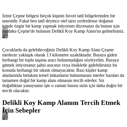
İzmir Çeşme bölgesi birçok kişinin favori tatil bölgelerinden bir
tanesidir. Fakat ben tatil deyince otel tarzı yerlerdense doğanın
içinde özgür bir kamp yapmak istiyorum diyorsanız da bunun için
mutlaka Çeşme'de bulunan Delikli Koy Kamp Alanı'na gelmelisiniz.
Delikli
Koy
Kamp
Çocuklarla da gelebileceğiniz Delikli Koy Kamp Alanı Çeşme
Alanı
merkeze yaklaşık olarak 13 kilometre uzaklıktadır. Buraya giden
Gün
Batımı
herhangi bir toplu taşıma aracı bulunmadığını söyleyelim. Buraya
gitmek istiyorsanız şahsi aracınız veya bisikletle gidebilirsiniz bu
konuda herhangi bir sıkıntı olmayacaktır. Bazı kişiler kamp
alanlarında birtakım temel imkanların bulunmasını isterler bazıları da
tamamen doğal bir kamp alanı olmasını tercih ederler. Siz
doğallıktan yanaysanız işte o zaman burası sizin için daha doğru bir
tercih olacaktır.
Delikli Koy Kamp Alanını Tercih Etmek
İçin Sebepler
Delikli
Koy