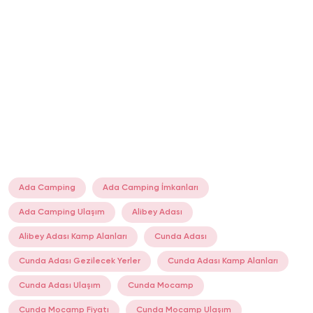
Ada Camping
Ada Camping İmkanları
Ada Camping Ulaşım
Alibey Adası
Alibey Adası Kamp Alanları
Cunda Adası
Cunda Adası Gezilecek Yerler
Cunda Adası Kamp Alanları
Cunda Adası Ulaşım
Cunda Mocamp
Cunda Mocamp Fiyatı
Cunda Mocamp Ulaşım