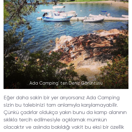
Ada Camping' ten Deniz Görüntüsü
Eğer daha sakin bir yer arıyorsanız Ada Camping
sizin bu talebinizi tam anlamıyla karşılamayabilir.
Çünkü çadırlar oldukça yakın bunu da kamp alanının
sıklıkla tercih edilmesiyle açıklamak mümkün
olacaktır ve aslında bakıldığı vakit bu eksi bir özellik