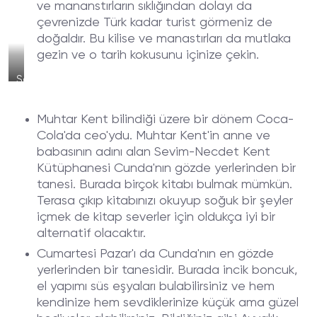
ve mananstırların sıklığından dolayı da
çevrenizde Türk kadar turist görmeniz de
doğaldır. Bu kilise ve manastırları da mutlaka
gezin ve o tarih kokusunu içinize çekin.
Sevim-
Necdet
Kent
Muhtar Kent bilindiği üzere bir dönem Coca-
Kütüphanesi
Cola'da ceo'ydu. Muhtar Kent'in anne ve
babasının adını alan Sevim-Necdet Kent
Kütüphanesi Cunda'nın gözde yerlerinden bir
tanesi. Burada birçok kitabı bulmak mümkün.
Terasa çıkıp kitabınızı okuyup soğuk bir şeyler
içmek de kitap severler için oldukça iyi bir
alternatif olacaktır.
Cumartesi Pazar'ı da Cunda'nın en gözde
yerlerinden bir tanesidir. Burada incik boncuk,
el yapımı süs eşyaları bulabilirsiniz ve hem
kendinize hem sevdiklerinize küçük ama güzel