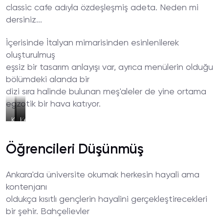
classic cafe adıyla özdeşleşmiş adeta. Neden mi
dersiniz...
İçerisinde İtalyan mimarisinden esinlenilerek
oluşturulmuş
eşsiz bir tasarım anlayışı var, ayrıca menülerin olduğu
bölümdeki alanda bir
dizi sıra halinde bulunan meş'aleler de yine ortama
egzotik bir hava katıyor.
Kızartma
Kavunlu
Leziz
Tabağı
İçecek
Çikolatalı
Kokteyl
Öğrencileri Düşünmüş
Ankara'da üniversite okumak herkesin hayali ama
kontenjanı
oldukça kısıtlı gençlerin hayalini gerçekleştirecekleri
bir şehir. Bahçelievler