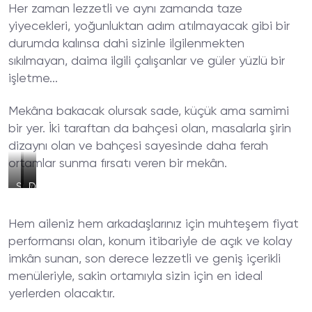
Her zaman lezzetli ve aynı zamanda taze
yiyecekleri, yoğunluktan adım atılmayacak gibi bir
durumda kalınsa dahi sizinle ilgilenmekten
sıkılmayan, daima ilgili çalışanlar ve güler yüzlü bir
işletme...
Mekâna bakacak olursak sade, küçük ama samimi
bir yer. İki taraftan da bahçesi olan, masalarla şirin
dizaynı olan ve bahçesi sayesinde daha ferah
ortamlar sunma fırsatı veren bir mekân.
Suşi
Yemek
Doyurucu
Sonrası
Porsiyonlar
İkramlar
Hem aileniz hem arkadaşlarınız için muhteşem fiyat
performansı olan, konum itibariyle de açık ve kolay
imkân sunan, son derece lezzetli ve geniş içerikli
menüleriyle, sakin ortamıyla sizin için en ideal
yerlerden olacaktır.