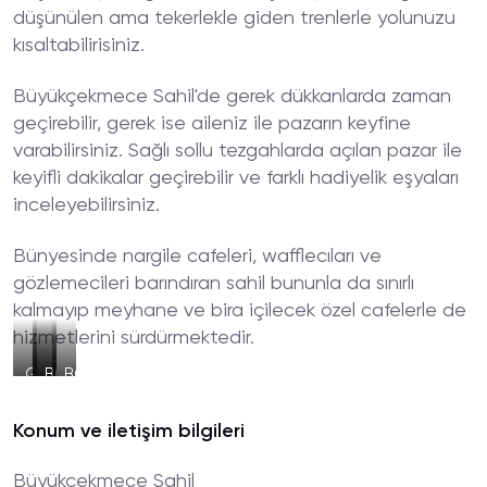
düşünülen ama tekerlekle giden trenlerle yolunuzu
kısaltabilirisiniz.
Büyükçekmece Sahil'de gerek dükkanlarda zaman
geçirebilir, gerek ise aileniz ile pazarın keyfine
varabilirsiniz. Sağlı sollu tezgahlarda açılan pazar ile
keyifli dakikalar geçirebilir ve farklı hadiyelik eşyaları
inceleyebilirsiniz.
Bünyesinde nargile cafeleri, wafflecıları ve
gözlemecileri barındıran sahil bununla da sınırlı
kalmayıp meyhane ve bira içilecek özel cafelerle de
hizmetlerini sürdürmektedir.
Gürpınar
Büyükçekmece
Büyükçekmece
Büyükçekmece
Sahili
Sahil
Sahil
Sahil
Bisiklet
Albatos
Kordon
Konum ve iletişim bilgileri
Yolu
Büyükçekmece Sahil