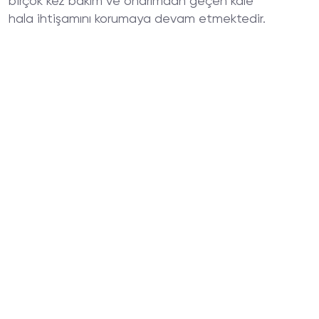
birçok kez bakım ve onarımdan geçen kale
hala ihtişamını korumaya devam etmektedir.