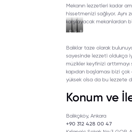
Mekanın lezzetleri kadar am
hissetmenizi sağlıyor. Aynı
karşılayacak mekanlardan biri
Rakı
İçeriden
Balık
Tabağı
Bir
Tabağı
Görüntü
Balıklar taze olarak bulunuyor
sayesinde lezzeti oldukça i
müzikler keyfinizi arttırmayı 
kapıdan başlaması bizi çok e
yüksek olsa da bu lezzete d
Konum ve İle
Balıkçıköy, Ankara
+90 312 428 00 47