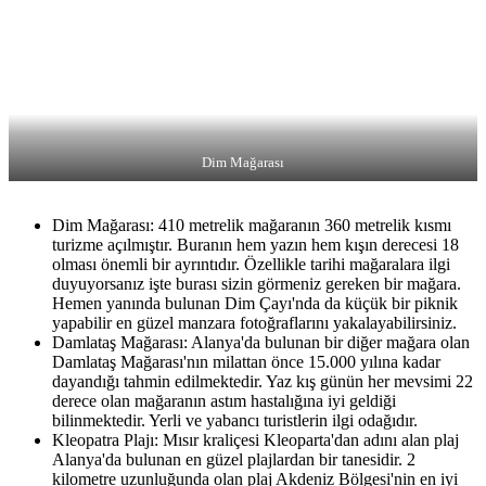
Dim Mağarası
Dim Mağarası: 410 metrelik mağaranın 360 metrelik kısmı
turizme açılmıştır. Buranın hem yazın hem kışın derecesi 18
olması önemli bir ayrıntıdır. Özellikle tarihi mağaralara ilgi
duyuyorsanız işte burası sizin görmeniz gereken bir mağara.
Hemen yanında bulunan Dim Çayı'nda da küçük bir piknik
yapabilir en güzel manzara fotoğraflarını yakalayabilirsiniz.
Damlataş Mağarası: Alanya'da bulunan bir diğer mağara olan
Damlataş Mağarası'nın milattan önce 15.000 yılına kadar
dayandığı tahmin edilmektedir. Yaz kış günün her mevsimi 22
derece olan mağaranın astım hastalığına iyi geldiği
bilinmektedir. Yerli ve yabancı turistlerin ilgi odağıdır.
Kleopatra Plajı: Mısır kraliçesi Kleoparta'dan adını alan plaj
Alanya'da bulunan en güzel plajlardan bir tanesidir. 2
kilometre uzunluğunda olan plaj Akdeniz Bölgesi'nin en iyi