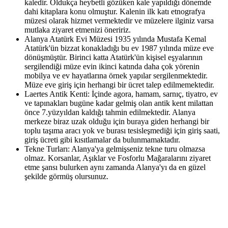
kaledir. Oldukça heybetli gözüken kale yapıldığı dönemde
dahi kitaplara konu olmuştur. Kalenin ilk katı etnografya
müzesi olarak hizmet vermektedir ve müzelere ilginiz varsa
mutlaka ziyaret etmenizi öneririz.
Alanya Atatürk Evi Müzesi 1935 yılında Mustafa Kemal
Atatürk'ün bizzat konakladığı bu ev 1987 yılında müze eve
dönüşmüştür. Birinci katta Atatürk'ün kişisel eşyalarının
sergilendiği müze evin ikinci katında daha çok yörenin
mobilya ve ev hayatlarına örnek yapılar sergilenmektedir.
Müze eve giriş için herhangi bir ücret talep edilmemektedir.
Laertes Antik Kenti: İçinde agora, hamam, sarnıç, tiyatro, ev
ve tapınakları bugüne kadar gelmiş olan antik kent milattan
önce 7.yüzyıldan kaldığı tahmin edilmektedir. Alanya
merkeze biraz uzak olduğu için buraya giden herhangi bir
toplu taşıma aracı yok ve burası tesisleşmediği için giriş saati,
giriş ücreti gibi kısıtlamalar da bulunmamaktadır.
Tekne Turları: Alanya'ya gelmişseniz tekne turu olmazsa
olmaz. Korsanlar, Aşıklar ve Fosforlu Mağaralarını ziyaret
etme şansı bulurken aynı zamanda Alanya'yı da en güzel
şekilde görmüş olursunuz.