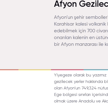
Afyon Gezilec
Afyon’un şehir sembollerin
Karahisar kalesi volkanik
edebilmek için 700 civar
onarılan kalenin en üstü
bir Afyon manzarası ile kar
Yiyegeze olarak bu yazımız i
gezilecek yerler hakkında b
olan Afyon'un 749,324 nüf
Ege bölgesi sınırları içeris
olmak üzere Anadolu ve Akd