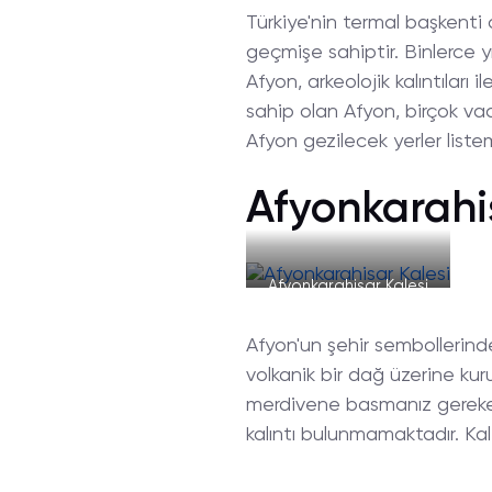
Türkiye'nin termal başkenti ol
geçmişe sahiptir. Binlerce 
Afyon, arkeolojik kalıntıları 
sahip olan Afyon, birçok va
Afyon gezilecek yerler liste
Afyonkarahi
Afyonkarahisar Kalesi
Afyon'un şehir sembollerinden 
volkanik bir dağ üzerine kur
merdivene basmanız gerekece
kalıntı bulunmamaktadır. Kale