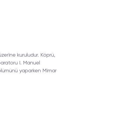
zerine kuruludur. Köprü,
aratoru I. Manuel
y bölümünü yaparken Mimar